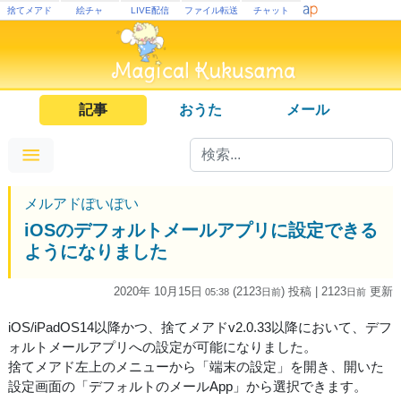
捨てメアド
絵チャ
LIVE配信
ファイル転送
チャット
記事
おうた
メール
メルアドぽいぽい
iOSのデフォルトメールアプリに設定できる
ようになりました
2020年 10月15日
(2123
) 投稿
| 2123
更新
05:38
日
前
日
前
iOS/iPadOS14以降かつ、捨てメアドv2.0.33以降において、デフ
ォルトメールアプリへの設定が可能になりました。
捨てメアド左上のメニューから「端末の設定」を開き、開いた
設定画面の「デフォルトのメールApp」から選択できます。