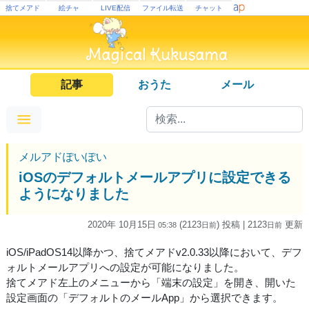
捨てメアド
絵チャ
LIVE配信
ファイル転送
チャット
記事
おうた
メール
メルアドぽいぽい
iOSのデフォルトメールアプリに設定できる
ようになりました
2020年 10月15日
(2123
) 投稿
| 2123
更新
05:38
日
前
日
前
iOS/iPadOS14以降かつ、捨てメアドv2.0.33以降において、デフ
ォルトメールアプリへの設定が可能になりました。
捨てメアド左上のメニューから「端末の設定」を開き、開いた
設定画面の「デフォルトのメールApp」から選択できます。