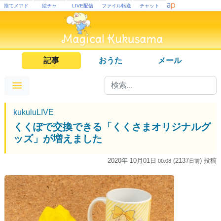
捨てメアド
絵チャ
LIVE配信
ファイル転送
チャット
記事
おうた
メール
kukuluLIVE
くくぽで交換できる「くくさまオリジナルグ
ッズ」が増えました
2020年 10月01日
(2137
) 投稿
00:08
日
前