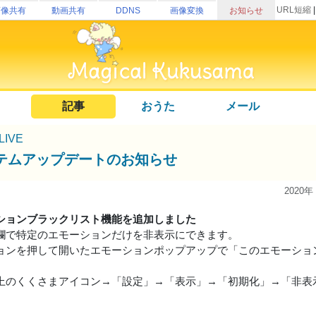
URL短縮
画像共有
動画共有
DDNS
画像変換
お知らせ
記事
おうた
メール
uLIVE
テムアップデートのお知らせ
2020年
ションブラックリスト機能を追加しました
欄で特定のエモーションだけを非表示にできます。
ョンを押して開いたエモーションポップアップで「このエモーショ
上のくくさまアイコン→「設定」→「表示」→「初期化」→「非表