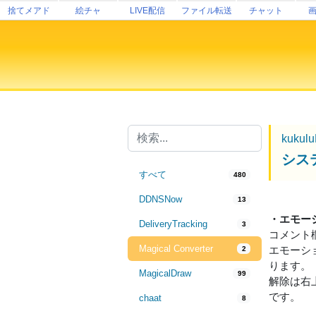
捨てメアド
絵チャ
LIVE配信
ファイル転送
チャット
kukul
シス
すべて
480
DDNSNow
13
・エモー
DeliveryTracking
3
コメント
Magical Converter
エモーシ
2
ります。
MagicalDraw
99
解除は右
です。
chaat
8