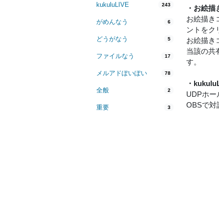
kukuluLIVE
243
・お絵描
お絵描き
がめんなう
6
ントをク
どうがなう
5
お絵描きコ
当該の共
ファイルなう
17
す。
メルアドぽいぽい
78
・kukulu
全般
2
UDPホ
OBSで
重要
3