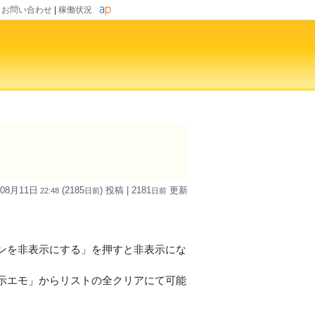
|
お問い合わせ
|
稼働状況
 08月11日
(2185
) 投稿
| 2181
更新
22:48
日
前
日
前
ンを非表示にする」を押すと非表示にな
示エモ」からリストの全クリアにて可能