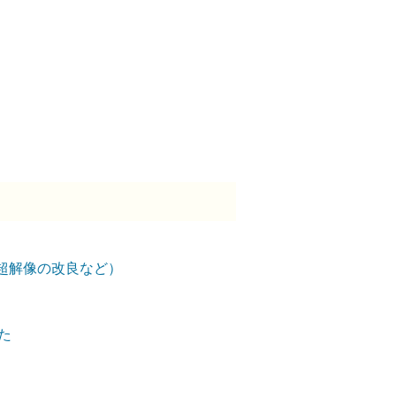
超解像の改良など）
した