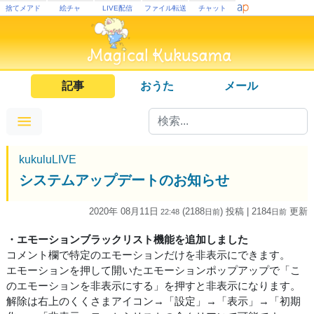
捨てメアド
絵チャ
LIVE配信
ファイル転送
チャット
記事
おうた
メール
kukuluLIVE
システムアップデートのお知らせ
2020年 08月11日
(2188
) 投稿
| 2184
更新
22:48
日
前
日
前
・エモーションブラックリスト機能を追加しました
コメント欄で特定のエモーションだけを非表示にできます。
エモーションを押して開いたエモーションポップアップで「こ
のエモーションを非表示にする」を押すと非表示になります。
解除は右上のくくさまアイコン→「設定」→「表示」→「初期