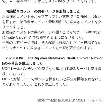
化」→「非表示エモ」からリストの全クリアにて可能です。
・お絵描きコメントの共有ページを追加しました
お絵描きコメントをポップアップした状態で「OPEN」ボタン
を押すか、配信者がコメント管理画面でお絵描きコメントをク
リックすると、
お絵描きコメントの共有ページを開くことができ、Twitterなど
にTwitterCards付きで投稿できるようになりました。
当該の共有ページでは、その配信に投稿された（再投稿でない
オリジナルの）お絵描きコメントも一覧が表示されます。
・kukuluLIVE FaceRig over Network/VirtualCam over Networ
kの不具合を修正しました
UDPホールパンチングが使えない環境（TURNサーバを使う環
境）において、
OBSで対話モードでボタンを押さないと再生が開始されないこ
とがありましたが、これを修正しました。
https://magical.kuku.lu/?3561
ツイート