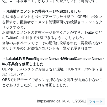
化」→「非表示エモ」からリストの全クリアにて可能です。
・お絵描きコメントの共有ページを追加しました
お絵描きコメントをポップアップした状態で「OPEN」ボタン
を押すか、配信者がコメント管理画面でお絵描きコメントをク
リックすると、
お絵描きコメントの共有ページを開くことができ、Twitterなど
にTwitterCards付きで投稿できるようになりました。
当該の共有ページでは、その配信に投稿された（再投稿でない
オリジナルの）お絵描きコメントも一覧が表示されます。
・kukuluLIVE FaceRig over Network/VirtualCam over Networ
kの不具合を修正しました
UDPホールパンチングが使えない環境（TURNサーバを使う環
境）において、
OBSで対話モードでボタンを押さないと再生が開始されないこ
とがありましたが、これを修正しました。
https://magical.kuku.lu/?3561
ツイート