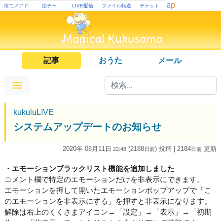
捨てメアド
絵チャ
LIVE配信
ファイル転送
チャット
記事
おうた
メール
kukuluLIVE
システムアップデートのお知らせ
2020年 08月11日
(2188
) 投稿
| 2184
更新
22:48
日
前
日
前
・エモーションブラックリスト機能を追加しました
コメント欄で特定のエモーションだけを非表示にできます。
エモーションを押して開いたエモーションポップアップで「こ
のエモーションを非表示にする」を押すと非表示になります。
解除は右上のくくさまアイコン→「設定」→「表示」→「初期