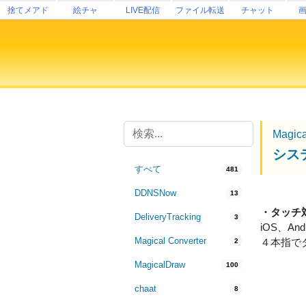
捨てメアド
絵チャ
LIVE配信
ファイル転送
チャット
Magic
シス
すべて
481
DDNSNow
13
・タッチ
DeliveryTracking
3
iOS、A
Magical Converter
４本指で
2
MagicalDraw
100
chaat
8