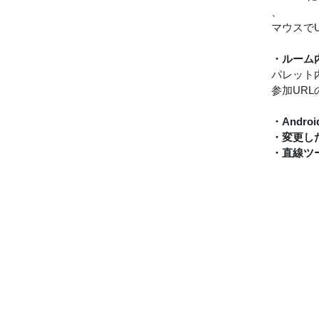
、
マウスで
・ルーム
パレット
参加URL
・And
・変更し
・直線ツ