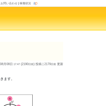
|
お問い合わせ
|
稼働状況
）
 08月08日
(2190
) 投稿
| 2179
更新
17:47
日
前
日
前
できます。