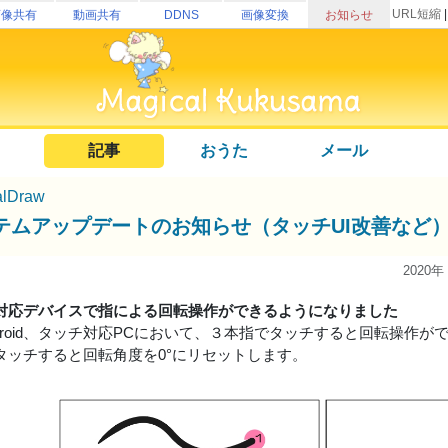
URL短縮
画像共有
動画共有
DDNS
画像変換
お知らせ
記事
おうた
メール
alDraw
テムアップデートのお知らせ（タッチUI改善など
2020年
対応デバイスで指による回転操作ができるようになりました
ndroid、タッチ対応PCにおいて、３本指でタッチすると回転操作が
タッチすると回転角度を0°にリセットします。