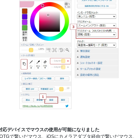
対応デバイスでマウスの使用が可能になりました
idにOTGで繋いだマウス、iOSにカメラアダプタ経由で繋いだマウ