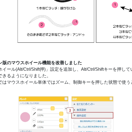
ン版のマウスホイール機能を改善しました
ール(Alt/Ctrl/Shift押)」設定を追加し、Alt/Ctrl/Shif
できるようになりました。
ではマウスホイール単体ではズーム、制御キーを押した状態で使う