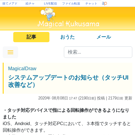
捨てメアド
絵チャ
LIVE配信
ファイル転送
チャット
記事
おうた
メール
MagicalDraw
システムアップデートのお知らせ（タッチUI
改善など）
2020年 08月08日
(2190
) 投稿
| 2179
更新
17:47
日
前
日
前
・タッチ対応デバイスで指による回転操作ができるようになり
ました
iOS、Android、タッチ対応PCにおいて、３本指でタッチすると
回転操作ができます。