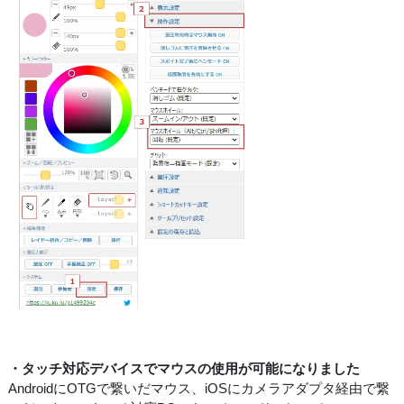
・タッチ対応デバイスでマウスの使用が可能になりました
AndroidにOTGで繋いだマウス、iOSにカメラアダプタ経由で繋