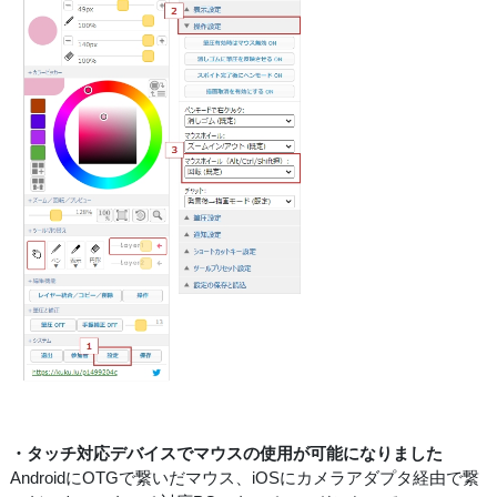
・タッチ対応デバイスでマウスの使用が可能になりました
AndroidにOTGで繋いだマウス、iOSにカメラアダプタ経由で繋