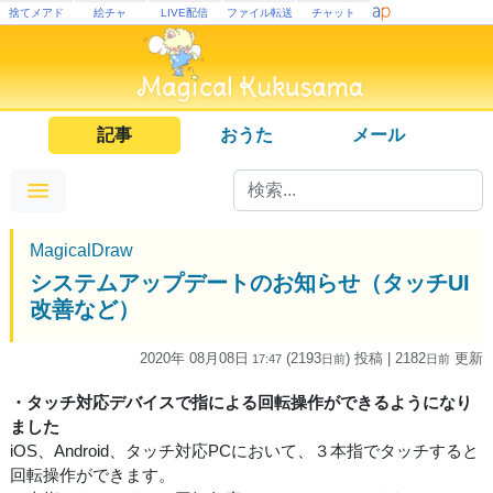
捨てメアド
絵チャ
LIVE配信
ファイル転送
チャット
記事
おうた
メール
MagicalDraw
システムアップデートのお知らせ（タッチUI
改善など）
2020年 08月08日
(2193
) 投稿
| 2182
更新
17:47
日
前
日
前
・タッチ対応デバイスで指による回転操作ができるようになり
ました
iOS、Android、タッチ対応PCにおいて、３本指でタッチすると
回転操作ができます。