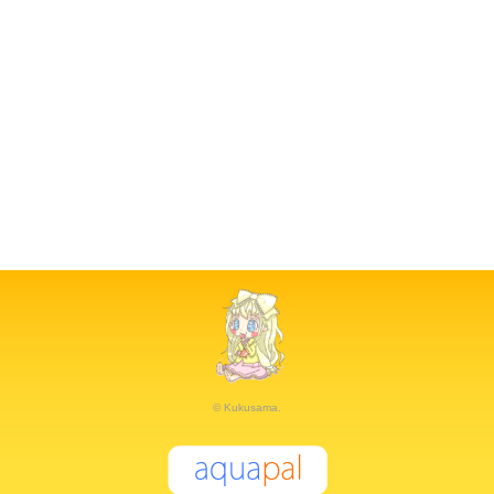
© Kukusama.