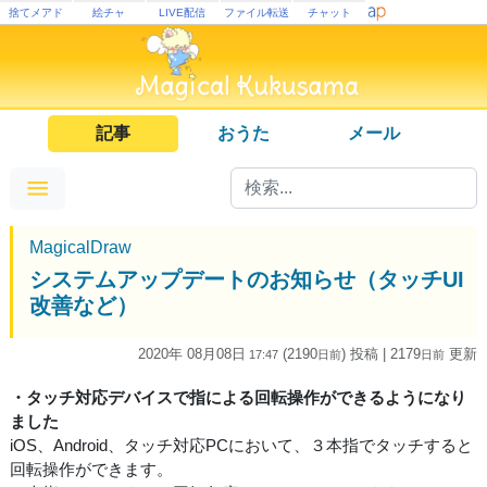
捨てメアド
絵チャ
LIVE配信
ファイル転送
チャット
記事
おうた
メール
MagicalDraw
システムアップデートのお知らせ（タッチUI
改善など）
2020年 08月08日
(2190
) 投稿
| 2179
更新
17:47
日
前
日
前
・タッチ対応デバイスで指による回転操作ができるようになり
ました
iOS、Android、タッチ対応PCにおいて、３本指でタッチすると
回転操作ができます。