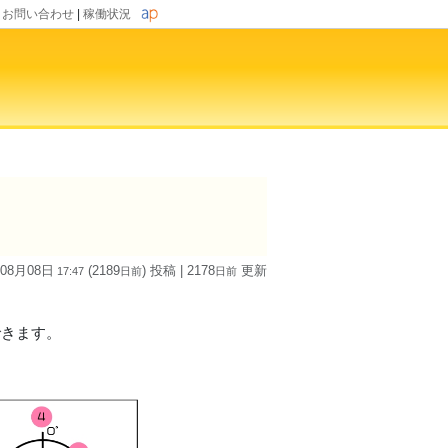
|
お問い合わせ
|
稼働状況
）
 08月08日
(2189
) 投稿
| 2178
更新
17:47
日
前
日
前
できます。