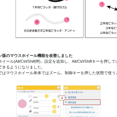
ン版のマウスホイール機能を改善しました
ール(Alt/Ctrl/Shift押)」設定を追加し、Alt/Ctrl/Shif
できるようになりました。
ではマウスホイール単体ではズーム、制御キーを押した状態で使う