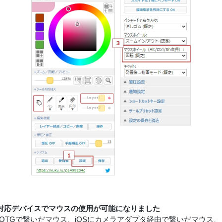
対応デバイスでマウスの使用が可能になりました
idにOTGで繋いだマウス、iOSにカメラアダプタ経由で繋いだマウ