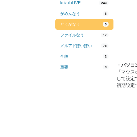
kukuluLIVE
243
がめんなう
6
どうがなう
5
ファイルなう
17
メルアドぽいぽい
78
全般
2
・パソコ
重要
3
「マウスホイ
して設定
初期設定