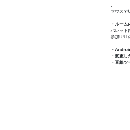
、
マウスで
・ルーム
パレット
参加URL
・And
・変更し
・直線ツ