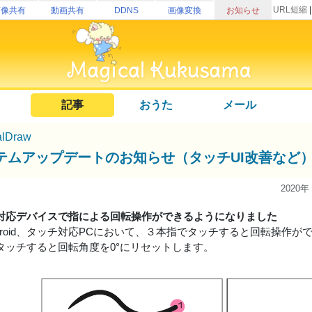
URL短縮
画像共有
動画共有
DDNS
画像変換
お知らせ
記事
おうた
メール
alDraw
テムアップデートのお知らせ（タッチUI改善など
2020年
対応デバイスで指による回転操作ができるようになりました
ndroid、タッチ対応PCにおいて、３本指でタッチすると回転操作が
タッチすると回転角度を0°にリセットします。