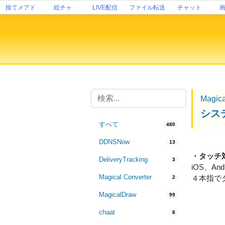
捨てメアド
絵チャ
LIVE配信
ファイル転送
チャット
Magic
シス
すべて
480
DDNSNow
13
・タッチ
DeliveryTracking
3
iOS、A
Magical Converter
４本指で
2
MagicalDraw
99
chaat
8