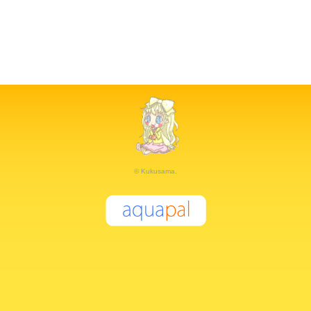
© Kukusama.