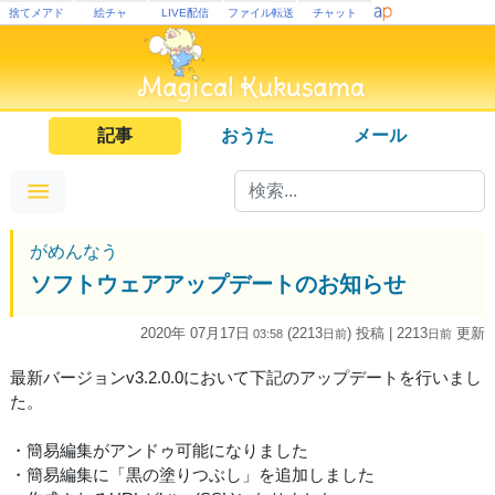
捨てメアド
絵チャ
LIVE配信
ファイル転送
チャット
記事
おうた
メール
がめんなう
ソフトウェアアップデートのお知らせ
2020年 07月17日
(2213
) 投稿
| 2213
更新
03:58
日
前
日
前
最新バージョンv3.2.0.0において下記のアップデートを行いまし
た。
・簡易編集がアンドゥ可能になりました
・簡易編集に「黒の塗りつぶし」を追加しました