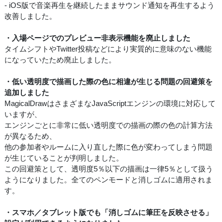
- iOS版で音楽再生を継続したままサウンド通知を再生するよう
改善しました。
・入場ページでのプレビュー非表示機能を廃止しました
タイムシフトやTwitter投稿などにより実質的に意味のない機能
になっていたため廃止しました。
・低い透明度で描画した際の色に相違が生じる問題の回避策を
追加しました
MagicalDrawはさまざまなJavaScriptエンジンの環境に対応して
いますが、
エンジンごとに非常に低い透明度での描画の際の色の計算方法
が異なるため、
他の参加者やルームに入り直した際に色が変わってしまう問題
が生じていることが判明しました。
この回避策として、透明度5％以下の描画は一律5％として扱う
ようになりました。全てのペンモードと消しゴムに適用されま
す。
・スマホ／タブレット版でも「消しゴムに筆圧を反映させる」