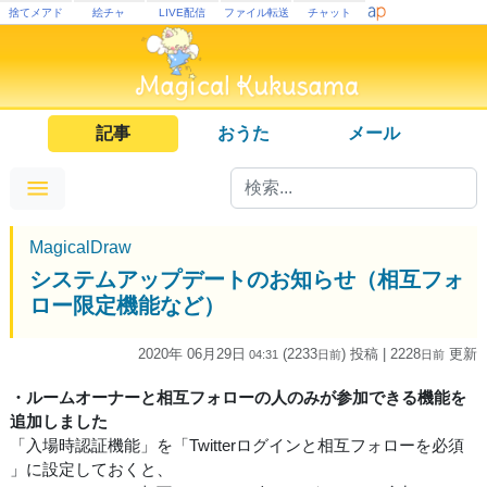
捨てメアド
絵チャ
LIVE配信
ファイル転送
チャット
記事
おうた
メール
MagicalDraw
システムアップデートのお知らせ（相互フォ
ロー限定機能など）
2020年 06月29日
(2233
) 投稿
| 2228
更新
04:31
日
前
日
前
・ルームオーナーと相互フォローの人のみが参加できる機能を
追加しました
「入場時認証機能」を「Twitterログインと相互フォローを必須
」に設定しておくと、