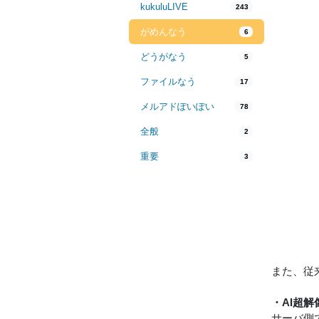
kukuluLIVE
243
がめんなう
6
どうがなう
5
ファイルなう
17
メルアドぽいぽい
78
全般
2
重要
3
また、従
・AI超
サーバ側