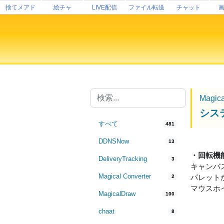
捨てメアド
絵チャ
LIVE配信
ファイル転送
チャット
Magic
シス
すべて
481
DDNSNow
13
・回転機
DeliveryTracking
3
キャンバ
Magical Converter
パレット
2
マウスホ
MagicalDraw
100
chaat
8