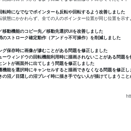
回転時になでなでポインターも反転や回転するよう改善しました
転状態にかかわらず、全ての人のポインター位置が同じ位置を示す
／移動機能のコピー先／移動先選択UIを改善しました
消のストローク確定動作（アンドゥ不可操作）を削減しました
ング保存時に画像が滲むことがある問題を修正しました
ューウィンドウの回転機能利用時に描画されないことがある問題を
ヒントが画面外に出てしまう問題を修正しました
護機能を選択時にキャンセルすると描画できなくなる問題を修正し
きの沼／目隠しの沼プレイ時に描き手でない人が描けてしまうこと
ht