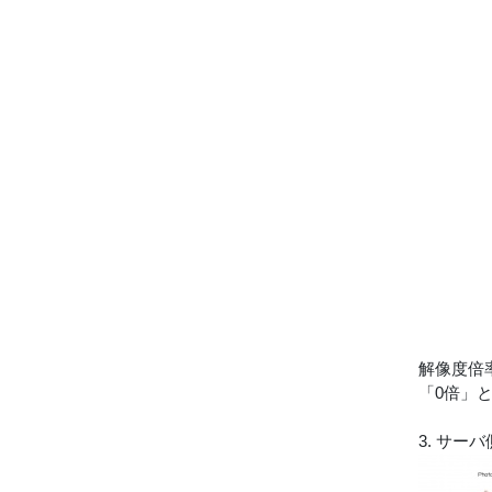
解像度倍
「0倍」
3. サ