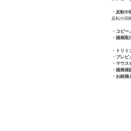
・反転や
反転や回
・コピー
・描画取
・トリミ
・プレビ
・マウス
・描画保
・お絵描