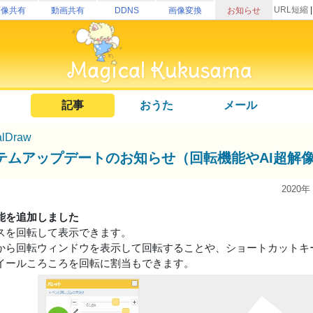
URL短縮
画像共有
動画共有
DDNS
画像変換
お知らせ
記事
おうた
メール
alDraw
テムアップデートのお知らせ（回転機能やAI超解
2020年
能を追加しました
スを回転して表示できます。
から回転ウィンドウを表示して回転することや、ショートカットキ
イールころころを回転に割当もできます。