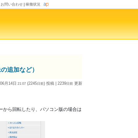
|
お問い合わせ
|
稼働状況
像の追加など）
 06月14日
(2245
) 投稿
| 2239
更新
21:07
日
前
日
前
ーから回転したり、パソコン版の場合は