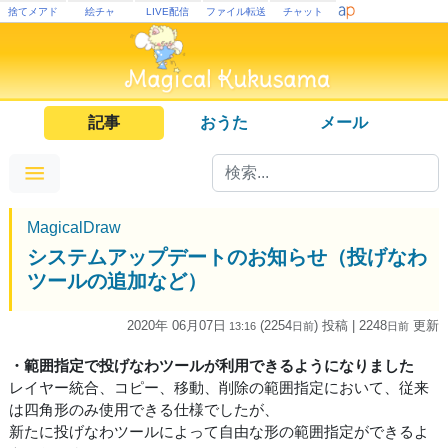
捨てメアド
絵チャ
LIVE配信
ファイル転送
チャット
記事
おうた
メール
MagicalDraw
システムアップデートのお知らせ（投げなわ
ツールの追加など）
2020年 06月07日
(2254
) 投稿
| 2248
更新
13:16
日
前
日
前
・範囲指定で投げなわツールが利用できるようになりました
レイヤー統合、コピー、移動、削除の範囲指定において、従来
は四角形のみ使用できる仕様でしたが、
新たに投げなわツールによって自由な形の範囲指定ができるよ