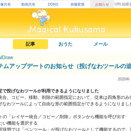
URL短縮
画像共有
動画共有
DDNS
画像変換
お知らせ
記事
おうた
メール
alDraw
テムアップデートのお知らせ（投げなわツールの
2020年
定で投げなわツールが利用できるようになりました
統合、コピー、移動、削除の範囲指定において、従来は四角形のみ
げなわツールによって自由な形の範囲指定ができるようになりまし
レットの「レイヤー統合／コピー／削除」ボタンから機能を呼び出す
したい機能を選択する
囲選択状態では「ペンツール」が投げなわツールとして機能するので