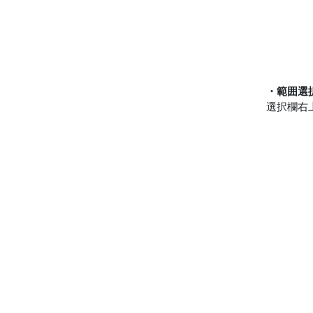
・範囲選
選択欄右