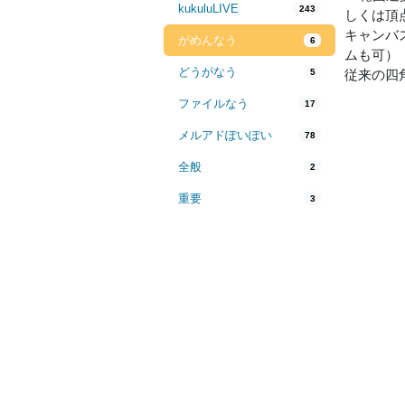
kukuluLIVE
243
しくは頂
キャンバ
がめんなう
6
ムも可）
どうがなう
5
従来の四
ファイルなう
17
メルアドぽいぽい
78
全般
2
重要
3