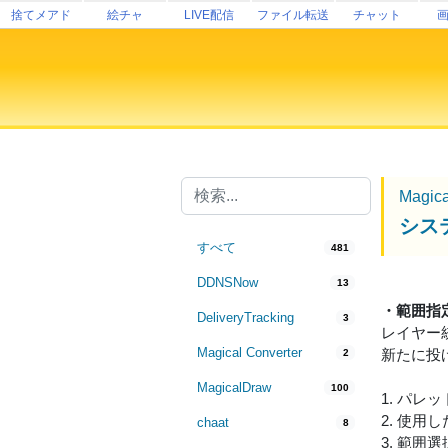
捨てメアド
絵チャ
LIVE配信
ファイル転送
チャット
Magic
シス
すべて
481
DDNSNow
13
・範囲指
DeliveryTracking
3
レイヤー
Magical Converter
新たに投
2
MagicalDraw
100
1. パ
2. 使用
chaat
8
3. 範