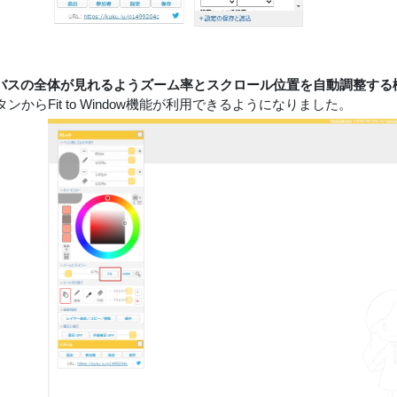
バスの全体が見れるようズーム率とスクロール位置を自動調整する
ボタンからFit to Window機能が利用できるようになりました。