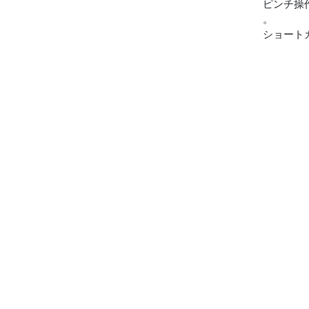
ピンチ操
。
ショート