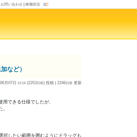
|
お問い合わせ
|
稼働状況
追加など）
 06月07日
(2253
) 投稿
| 2246
更新
13:16
日
前
日
前
使用できる仕様でしたが、
た。
、選択したい範囲を囲むようにドラッグも