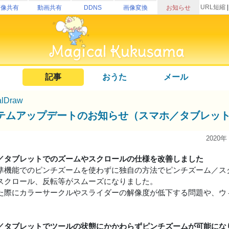
URL短縮
画像共有
動画共有
DDNS
画像変換
お知らせ
記事
おうた
メール
alDraw
テムアップデートのお知らせ（スマホ／タブレッ
2020年
／タブレットでのズームやスクロールの仕様を改善しました
準機能でのピンチズームを使わずに独自の方法でピンチズーム／ス
スクロール、反転等がスムーズになりました。
た際にカラーサークルやスライダーの解像度が低下する問題や、ウ
／タブレットでツールの状態にかかわらずピンチズームが可能にな