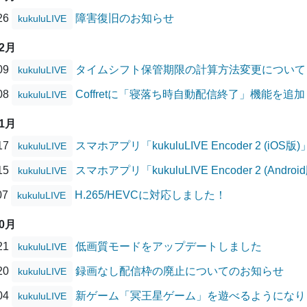
/26
障害復旧のお知らせ
kukuluLIVE
12月
/09
タイムシフト保管期限の計算方法変更について
kukuluLIVE
/08
Coffretに「寝落ち時自動配信終了」機能を追
kukuluLIVE
11月
/17
スマホアプリ「kukuluLIVE Encoder 2 (
kukuluLIVE
/15
スマホアプリ「kukuluLIVE Encoder 2 (A
kukuluLIVE
07
H.265/HEVCに対応しました！
kukuluLIVE
10月
/21
低画質モードをアップデートしました
kukuluLIVE
/20
録画なし配信枠の廃止についてのお知らせ
kukuluLIVE
/04
新ゲーム「冥王星ゲーム」を遊べるようになり
kukuluLIVE