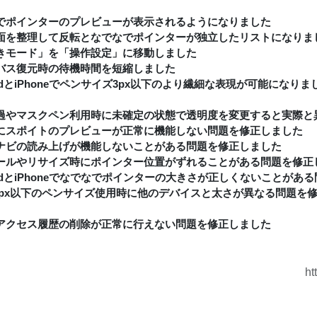
でポインターのプレビューが表示されるようになりました
面を整理して反転となでなでポインターが独立したリストになりま
きモード」を「操作設定」に移動しました
バス復元時の待機時間を短縮しました
oidとiPhoneでペンサイズ3px以下のより繊細な表現が可能になりま
過やマスクペン利用時に未確定の状態で透明度を変更すると実際と
にスポイトのプレビューが正常に機能しない問題を修正しました
ナビの読み上げが機能しないことがある問題を修正しました
ールやリサイズ時にポインター位置がずれることがある問題を修正
oidとiPhoneでなでなでポインターの大きさが正しくないことがあ
で1px以下のペンサイズ使用時に他のデバイスと太さが異なる問題を
アクセス履歴の削除が正常に行えない問題を修正しました
ht