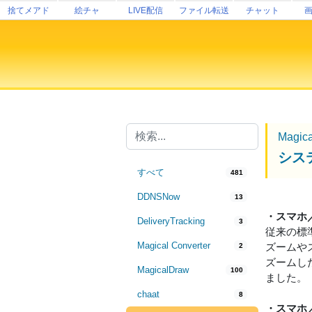
捨てメアド
絵チャ
LIVE配信
ファイル転送
チャット
Magic
シス
すべて
481
DDNSNow
13
・スマホ
DeliveryTracking
3
従来の標
Magical Converter
ズームや
2
ズームし
MagicalDraw
100
ました。
chaat
8
・スマホ