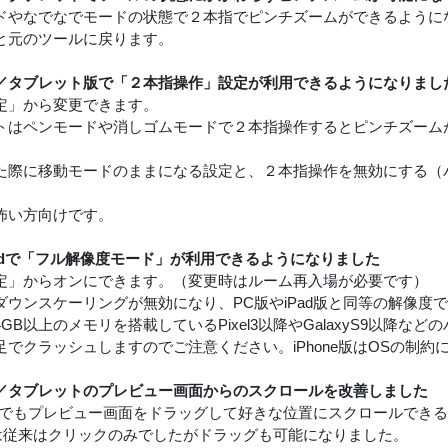
ドやなでなでモードの状態で２本指でピンチズームができるように
と元のツールに戻ります。
／タブレット版で「２本指操作」設定が利用できるようになりまし
定」から変更できます。
トはペンモードや消しゴムモードで２本指操作するとピンチズーム
た際に移動モードのままになる設定と、２本指操作を無効にする（
怖い方向けです。
roidで「フル解像度モード」が利用できるようになりました
定」からオンにできます。（変更時はルーム再入場が必要です）
ダウンスケーリングが無効になり、PC版やiPad版と同等の解像度
GB以上のメモリを搭載しているPixel3以降やGalaxyS9以降
足でクラッシュしますのでご注意ください。iPhone版はOSの制約
／タブレットのプレビュー画面からのスクロールを改善しました
oid版でもプレビュー画面をドラッグして好きな位置にスクロールでき
では従来はクリックのみでしたがドラッグも可能になりました。