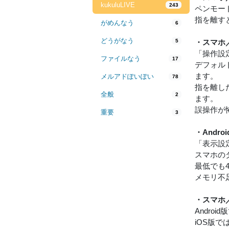
kukuluLIVE
243
ペンモー
指を離す
がめんなう
6
どうがなう
5
・スマホ
「操作設
ファイルなう
17
デフォル
ます。
メルアドぽいぽい
78
指を離し
全般
2
ます。
誤操作が
重要
3
・And
「表示設
スマホの
最低でも4
メモリ不
・スマホ
Andr
iOS版