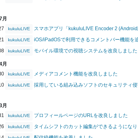
07月
/27
スマホアプリ「kukuluLIVE Encoder 2 (A
kukuluLIVE
/21
iOS/iPadOSで利用できるコメントバー機能
kukuluLIVE
/08
モバイル環境での視聴システムを改良しました
kukuluLIVE
04月
/30
メディアコメント機能を改良しました
kukuluLIVE
/10
採用している組み込みソフトのセキュリティ侵害に
kukuluLIVE
03月
/31
プロフィールページのURLを改良しました
kukuluLIVE
/26
タイムシフトのカット編集ができるようになり
kukuluLIVE
/14
配信枠機能を改善しました
kukuluLIVE