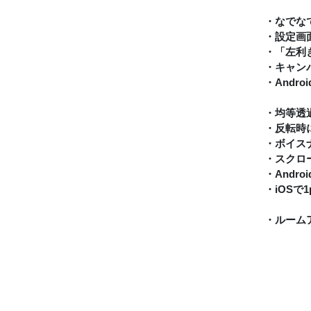
・なでな
・設定画
・「左利
・キャン
・Andr
・均等透
・反転時
・ボイス
・スクロ
・Andr
・iOS
・ルーム