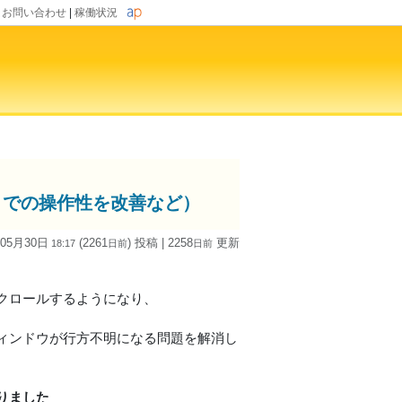
|
お問い合わせ
|
稼働状況
トでの操作性を改善など）
 05月30日
(2261
) 投稿
| 2258
更新
18:17
日
前
日
前
クロールするようになり、
ィンドウが行方不明になる問題を解消し
りました