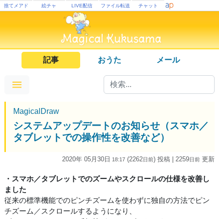
捨てメアド
絵チャ
LIVE配信
ファイル転送
チャット
記事
おうた
メール
MagicalDraw
システムアップデートのお知らせ（スマホ／
タブレットでの操作性を改善など）
2020年 05月30日
(2262
) 投稿
| 2259
更新
18:17
日
前
日
前
・スマホ／タブレットでのズームやスクロールの仕様を改善し
ました
従来の標準機能でのピンチズームを使わずに独自の方法でピン
チズーム／スクロールするようになり、