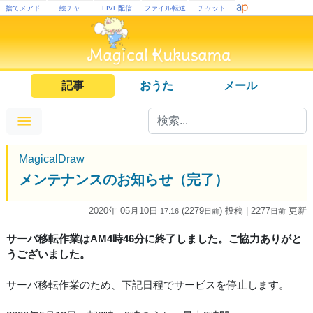
捨てメアド
絵チャ
LIVE配信
ファイル転送
チャット
記事
おうた
メール
MagicalDraw
メンテナンスのお知らせ（完了）
2020年 05月10日
(2279
) 投稿
| 2277
更新
17:16
日
前
日
前
サーバ移転作業はAM4時46分に終了しました。ご協力ありがと
うございました。
サーバ移転作業のため、下記日程でサービスを停止します。