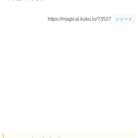
https://magical.kuku.lu/?3527
ツイート