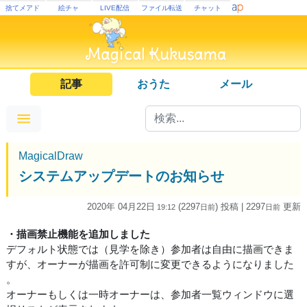
捨てメアド
絵チャ
LIVE配信
ファイル転送
チャット
記事
おうた
メール
MagicalDraw
システムアップデートのお知らせ
2020年 04月22日
(2297
) 投稿
| 2297
更新
19:12
日
前
日
前
・描画禁止機能を追加しました
デフォルト状態では（見学を除き）参加者は自由に描画できま
すが、オーナーが描画を許可制に変更できるようになりました
。
オーナーもしくは一時オーナーは、参加者一覧ウィンドウに選