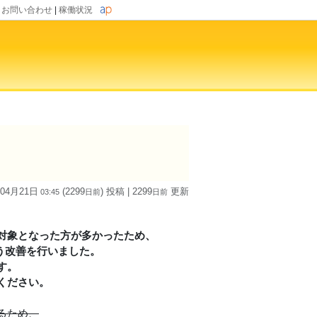
|
お問い合わせ
|
稼働状況
 04月21日
(2299
) 投稿
| 2299
更新
03:45
日
前
日
前
対象となった方が多かったため、
よう改善を行いました。
す。
ください。
るため、