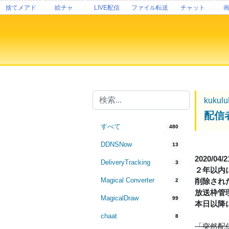
捨てメアド
絵チャ
LIVE配信
ファイル転送
チャット
kukul
配信
すべて
480
DDNSNow
13
2020/04/
DeliveryTracking
3
２年以内
Magical Converter
削除され
2
放送枠管
MagicalDraw
99
本日以降
chaat
8
「突然配