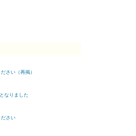
ください（再掲）
外となりました
ください