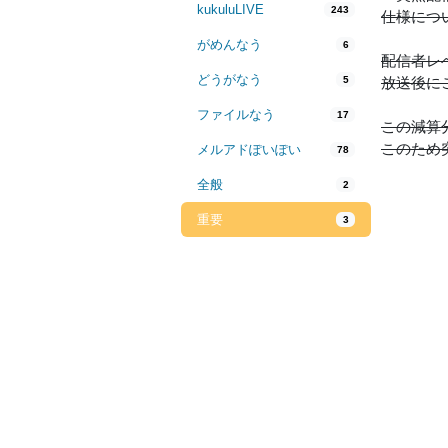
kukuluLIVE
243
仕様につ
がめんなう
6
配信者レ
どうがなう
5
放送後に
ファイルなう
17
この減算
このため
メルアドぽいぽい
78
全般
2
重要
3