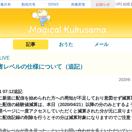
URL短縮
画像共有
動画共有
DDNS
画像変換
お知らせ
記事
おうた
メール
uLIVE
者レベルの仕様について（追記）
2020年
21 07:12追記
に新規に配信を始められた方への周知が不足しており意図せず減算
た配信の経験値減算は、本日（2020/04/21）以降の分のみとする
理ページに一度アクセスしていただくと減算された分が元に戻りま
に配信記録の削除を行うとその分は減算対象になりますのでご注意
信者レベルが巻き戻った」というお問い合わせを多くいただいてい