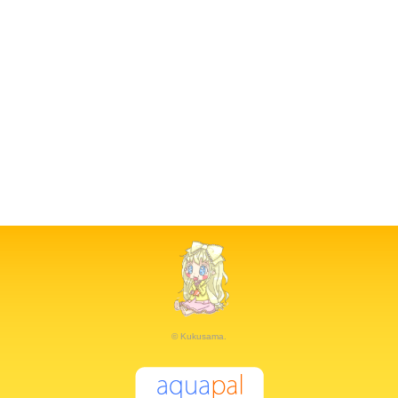
© Kukusama.