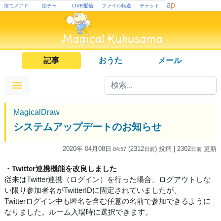
捨てメアド
絵チャ
LIVE配信
ファイル転送
チャット
記事
おうた
メール
MagicalDraw
システムアップデートのお知らせ
2020年 04月08日
(2312
) 投稿
| 2302
更新
04:57
日
前
日
前
・Twitter連携機能を改良しました
従来はTwitter連携（ログイン）を行った場合、ログアウトしな
い限り参加者名がTwitterIDに固定されていましたが、
Twitterログイン中も匿名を含む任意の名前で参加できるように
なりました。ルーム入場時に選択できます。