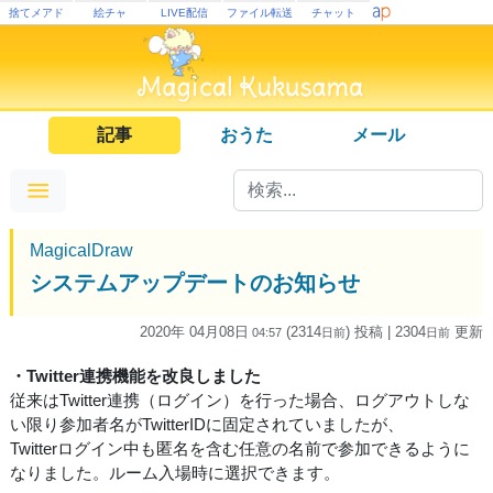
捨てメアド
絵チャ
LIVE配信
ファイル転送
チャット
記事
おうた
メール
MagicalDraw
システムアップデートのお知らせ
2020年 04月08日
(2314
) 投稿
| 2304
更新
04:57
日
前
日
前
・Twitter連携機能を改良しました
従来はTwitter連携（ログイン）を行った場合、ログアウトしな
い限り参加者名がTwitterIDに固定されていましたが、
Twitterログイン中も匿名を含む任意の名前で参加できるように
なりました。ルーム入場時に選択できます。