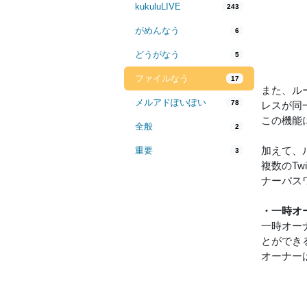
kukuluLIVE
243
がめんなう
6
どうがなう
5
ファイルなう
17
また、ルー
メルアドぽいぽい
78
レスが同
この機能
全般
2
加えて、
重要
3
複数のT
ナーパス
・一時オ
一時オー
とができ
オーナー