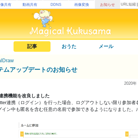
URL短縮
画像共有
動画共有
DDNS
画像変換
お知らせ
記事
おうた
メール
alDraw
テムアップデートのお知らせ
2020年
ter連携機能を改良しました
itter連携（ログイン）を行った場合、ログアウトしない限り参加者名が
terログイン中も匿名を含む任意の名前で参加できるようになりました