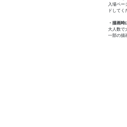
入場ペー
ドしてく
・描画時
大人数で
一部の描