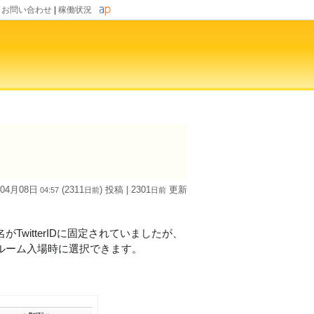
|
お問い合わせ
|
稼働状況
 04月08日
(2311
) 投稿
| 2301
更新
04:57
日
前
日
前
TwitterIDに固定されていましたが、
。ルーム入場時に選択できます。