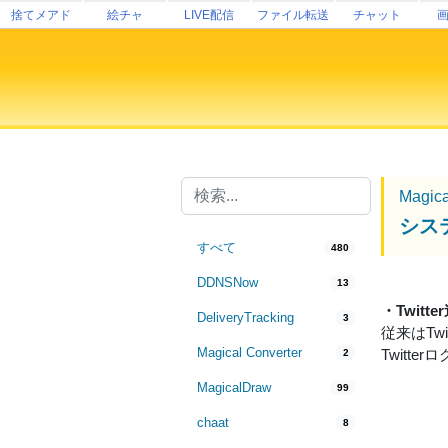
捨てメアド
絵チャ
LIVE配信
ファイル転送
チャット
Magic
シス
すべて
480
DDNSNow
13
・Twit
DeliveryTracking
3
従来はTw
Magical Converter
Twit
2
MagicalDraw
99
chaat
8