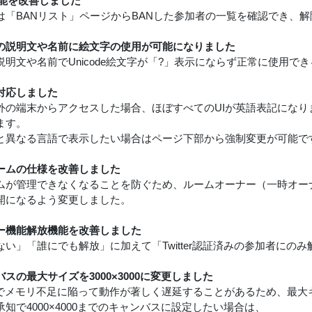
機能を改善しました
は「BANリスト」ページからBANした参加者の一覧を確認でき、
の説明文や名前に絵文字の使用が可能になりました
説明文や名前でUnicode絵文字が「?」表示にならず正常に使用で
対応しました
外の端末からアクセスした場合、ほぼすべてのUIが英語表記にな
ます。
と異なる言語で表示したい場合はページ下部から強制変更が可能で
ームの仕様を改善しました
ムが管理できなくなることを防ぐため、ルームオーナー（一時オー
開になるよう変更しました。
ー機能解放機能を改善しました
ない」「誰にでも解放」に加えて「Twitter認証済みの参加者にの
スの最大サイズを3000×3000に変更しました
などでメモリ不足に陥って動作が著しく遅延することがあるため、最
知で4000×4000までのキャンバスに設定したい場合は、