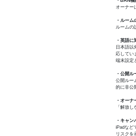
・BAN
オーナー
・ルーム
ルームの
・英語に
日本語以
応してい
端末設定
・公開ル
公開ルー
的に非公
・オーナ
「解放し
・キャンバ
iPad
リスクを承