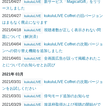
2021/04/27
新サービス「MagicalGift」をリリ
kukuluLIVE
ースしました
2021/04/27
kukuluLIVE Coffret の旧バージョン
kukuluLIVE
はまもなく廃止になります
2021/04/18
視聴者数が正しく表示されない問
kukuluLIVE
題について（解決済）
2021/04/04
kukuluLIVE Coffret の次期バージョ
kukuluLIVE
ンへの切り替え機能を追加しました
2021/04/01
全画面広告が誤って掲載されたこ
kukuluLIVE
とについてのお知らせとお詫び
2021年 03月
2021/03/31
kukuluLIVE Coffret の次期バージョ
kukuluLIVE
ンをお試しください
2021/03/31
俳句モード追加のお知らせ
kukuluLIVE
2021/03/29
放送枠取得および視聴の開始がで
kukuluLIVE