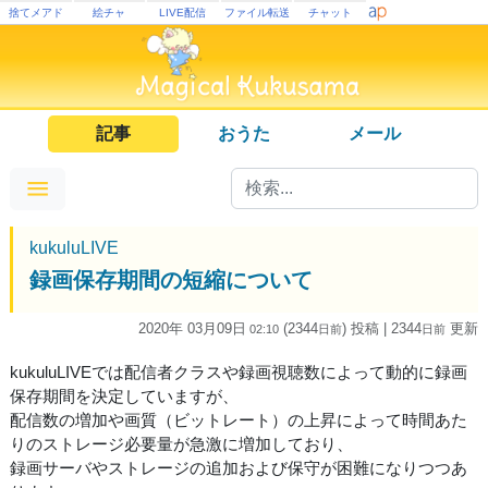
捨てメアド
絵チャ
LIVE配信
ファイル転送
チャット
記事
おうた
メール
kukuluLIVE
録画保存期間の短縮について
2020年 03月09日
(2344
) 投稿
| 2344
更新
02:10
日
前
日
前
kukuluLIVEでは配信者クラスや録画視聴数によって動的に録画
保存期間を決定していますが、
配信数の増加や画質（ビットレート）の上昇によって時間あた
りのストレージ必要量が急激に増加しており、
録画サーバやストレージの追加および保守が困難になりつつあ