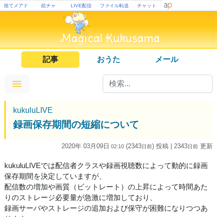
捨てメアド
絵チャ
LIVE配信
ファイル転送
チャット
記事
おうた
メール
kukuluLIVE
録画保存期間の短縮について
2020年 03月09日
(2343
) 投稿
| 2343
更新
02:10
日
前
日
前
kukuluLIVEでは配信者クラスや録画視聴数によって動的に録画
保存期間を決定していますが、
配信数の増加や画質（ビットレート）の上昇によって時間あた
りのストレージ必要量が急激に増加しており、
録画サーバやストレージの追加および保守が困難になりつつあ