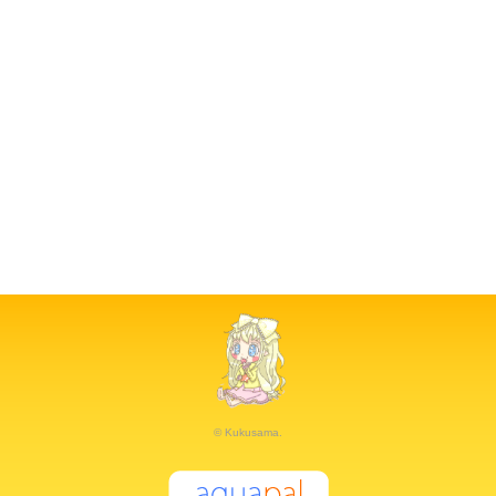
© Kukusama.