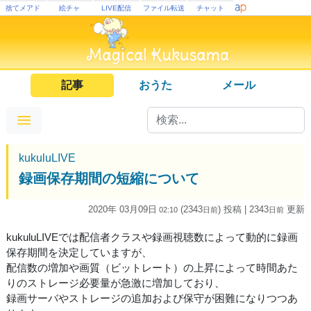
捨てメアド
絵チャ
LIVE配信
ファイル転送
チャット
記事
おうた
メール
kukuluLIVE
録画保存期間の短縮について
2020年 03月09日
(2343
) 投稿
| 2343
更新
02:10
日
前
日
前
kukuluLIVEでは配信者クラスや録画視聴数によって動的に録画
保存期間を決定していますが、
配信数の増加や画質（ビットレート）の上昇によって時間あた
りのストレージ必要量が急激に増加しており、
録画サーバやストレージの追加および保守が困難になりつつあ