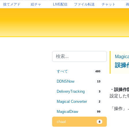
捨てメアド
絵チャ
LIVE配信
ファイル転送
チャット
Magic
誤操
すべて
480
DDNSNow
13
・誤操作
DeliveryTracking
3
設定した
Magical Converter
2
「操作」
MagicalDraw
99
chaat
8