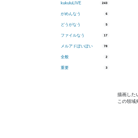
kukuluLIVE
243
がめんなう
6
どうがなう
5
ファイルなう
17
メルアドぽいぽい
78
全般
2
重要
3
描画した
この領域