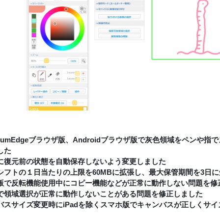
miumEdgeブラウザ版、Androidブラウザ版で灰色領域をペン
した
に復元前の状態を自動保存しないよう変更しました
シフトの１日当たりの上限を60MBに拡張し、最大保管期間を3日
版で反転機能使用中にコピー機能などが正常に動作しない問題を修
で領域選択が正常に動作しないことがある問題を修正しました
バスサイズ変更時にiPadを除くスマホ版でキャンバスが正しくサ