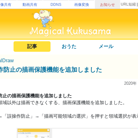
URL短縮
画像共有
動画共有
DDNS
画像変換
お知らせ
記事
おうた
メール
alDraw
作防止の描画保護機能を追加しました
2020年
防止の描画保護機能を追加しました
領域以外は描画できなくする、描画保護機能を追加しました。
→「誤操作防止」→「描画可能領域の選択」を押すと領域選択が表