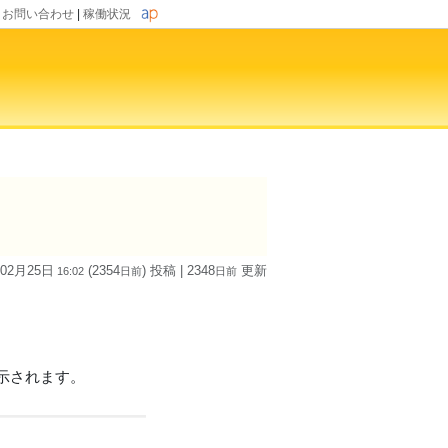
|
お問い合わせ
|
稼働状況
 02月25日
(2354
) 投稿
| 2348
更新
16:02
日
前
日
前
示されます。