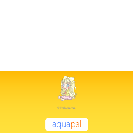
© Kukusama.