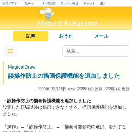
捨てメアド
絵チャ
LIVE配信
ファイル転送
チャット
記事
おうた
メール
MagicalDraw
誤操作防止の描画保護機能を追加しました
2020年 02月25日
(2355
) 投稿
| 2350
更新
16:02
日
前
日
前
・誤操作防止の描画保護機能を追加しました
設定した領域以外は描画できなくする、描画保護機能を追加し
ました。
「操作」→「誤操作防止」→「描画可能領域の選択」を押すと