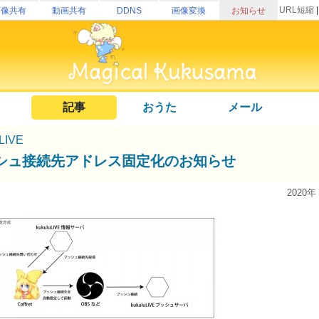
URL短縮
画像共有
動画共有
DDNS
画像変換
お知らせ
記事
おうた
メール
uLIVE
シュ接続先アドレス固定化のお知らせ
2020年