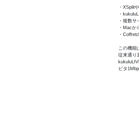
・XSpl
・kuku
・複数サ
・Mac
・Coff
この機能
従来通り
kukul
ビタ1Mb