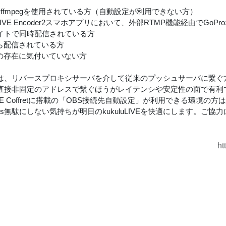
itやffmpegを使用されている方（自動設定が利用できない方）
luLIVE Encoder2スマホアプリにおいて、外部RTMP機能経由でGo
イトで同時配信されている方
から配信されている方
retの存在に気付いていない方
は、リバースプロキシサーバを介して従来のプッシュサーバに繋ぐ
直接非固定のアドレスで繋ぐほうがレイテンシや安定性の面で有利
uLIVE Coffretに搭載の「OBS接続先自動設定」が利用できる環
ps無駄にしない気持ちが明日のkukuluLIVEを快適にします。ご協
ht