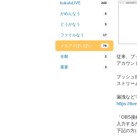
kukuluLIVE
243
がめんなう
6
どうがなう
5
ファイルなう
17
メルアドぽいぽい
78
従来、プ
全般
2
アカウン
重要
3
プッシュ接続
ストリー
漏洩など
https://liv
「OBS
入力する
下記の方