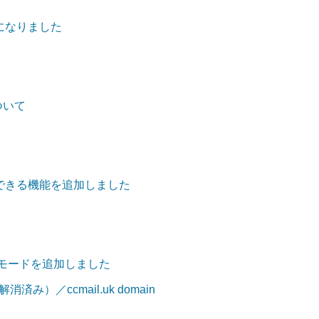
になりました
について
できる機能を追加しました
」モードを追加しました
済み）／ccmail.uk domain