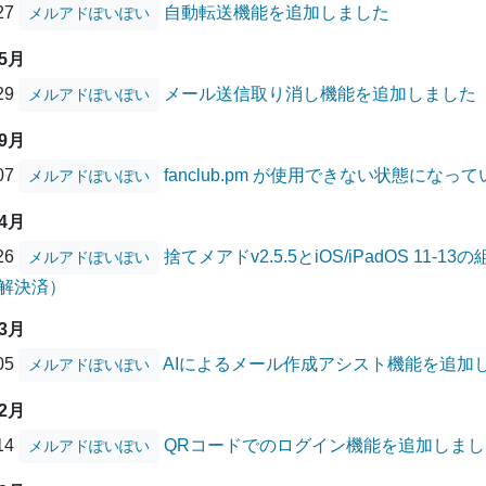
/27
自動転送機能を追加しました
メルアドぽいぽい
05月
/29
メール送信取り消し機能を追加しました
メルアドぽいぽい
09月
/07
fanclub.pm が使用できない状態にな
メルアドぽいぽい
04月
/26
捨てメアドv2.5.5とiOS/iPadOS 1
メルアドぽいぽい
解決済）
03月
/05
AIによるメール作成アシスト機能を追加
メルアドぽいぽい
12月
/14
QRコードでのログイン機能を追加しまし
メルアドぽいぽい