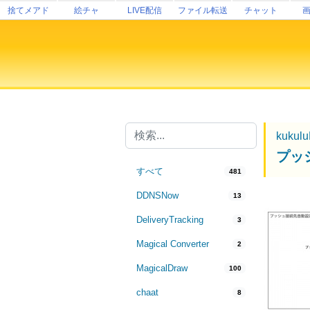
捨てメアド
絵チャ
LIVE配信
ファイル転送
チャット
kukul
プッ
すべて
481
DDNSNow
13
DeliveryTracking
3
Magical Converter
2
MagicalDraw
100
chaat
8