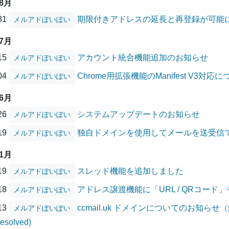
08月
/31
期限付きアドレスの延長と再登録が可能
メルアドぽいぽい
07月
/15
アカウント統合機能追加のお知らせ
メルアドぽいぽい
/04
Chrome用拡張機能のManifest V3対応
メルアドぽいぽい
06月
/26
システムアップデートのお知らせ
メルアドぽいぽい
/19
独自ドメインを使用してメールを送受信
メルアドぽいぽい
01月
/19
スレッド機能を追加しました
メルアドぽいぽい
/18
アドレス譲渡機能に「URL / QRコード
メルアドぽいぽい
/13
ccmail.uk ドメインについてのお知らせ（解消
メルアドぽいぽい
Resolved)