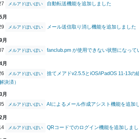
/27
自動転送機能を追加しました
メルアドぽいぽい
05月
/29
メール送信取り消し機能を追加しました
メルアドぽいぽい
09月
/07
fanclub.pm が使用できない状態にな
メルアドぽいぽい
04月
/26
捨てメアドv2.5.5とiOS/iPadOS 1
メルアドぽいぽい
解決済）
03月
/05
AIによるメール作成アシスト機能を追加
メルアドぽいぽい
12月
/14
QRコードでのログイン機能を追加しまし
メルアドぽいぽい