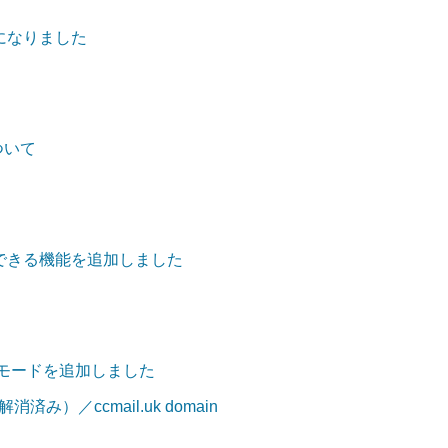
になりました
について
できる機能を追加しました
」モードを追加しました
済み）／ccmail.uk domain