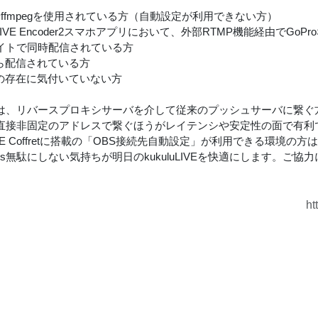
itやffmpegを使用されている方（自動設定が利用できない方）
luLIVE Encoder2スマホアプリにおいて、外部RTMP機能経由でGo
イトで同時配信されている方
から配信されている方
retの存在に気付いていない方
は、リバースプロキシサーバを介して従来のプッシュサーバに繋ぐ
直接非固定のアドレスで繋ぐほうがレイテンシや安定性の面で有利
uLIVE Coffretに搭載の「OBS接続先自動設定」が利用できる環
ps無駄にしない気持ちが明日のkukuluLIVEを快適にします。ご協
ht