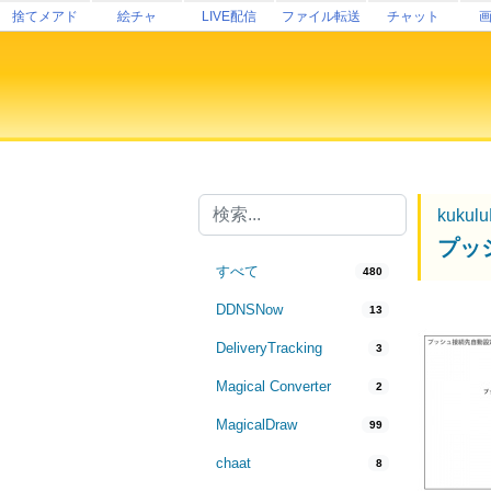
捨てメアド
絵チャ
LIVE配信
ファイル転送
チャット
kukul
プッ
すべて
480
DDNSNow
13
DeliveryTracking
3
Magical Converter
2
MagicalDraw
99
chaat
8