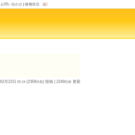
|
お問い合わせ
|
稼働状況
 02月22日
(2358
) 投稿
| 2249
更新
05:19
日
前
日
前