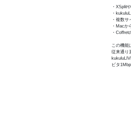
・XSpl
・kuku
・複数サ
・Mac
・Coff
この機能
従来通り
kukul
ビタ1Mb