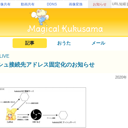
URL短縮
画像共有
動画共有
DDNS
画像変換
お知らせ
記事
おうた
メール
uLIVE
シュ接続先アドレス固定化のお知らせ
2020年