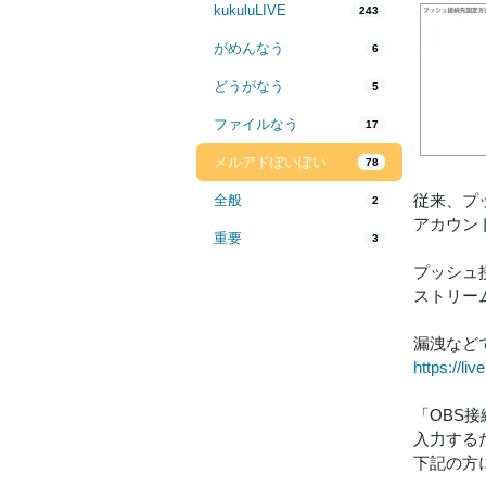
kukuluLIVE
243
がめんなう
6
どうがなう
5
ファイルなう
17
メルアドぽいぽい
78
従来、プ
全般
2
アカウン
重要
3
プッシュ接続
ストリー
漏洩など
https://liv
「OBS
入力する
下記の方