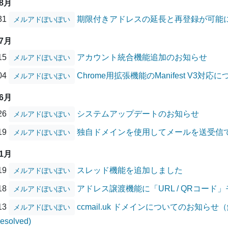
08月
/31
期限付きアドレスの延長と再登録が可能
メルアドぽいぽい
07月
/15
アカウント統合機能追加のお知らせ
メルアドぽいぽい
/04
Chrome用拡張機能のManifest V3対応
メルアドぽいぽい
06月
/26
システムアップデートのお知らせ
メルアドぽいぽい
/19
独自ドメインを使用してメールを送受信
メルアドぽいぽい
01月
/19
スレッド機能を追加しました
メルアドぽいぽい
/18
アドレス譲渡機能に「URL / QRコード
メルアドぽいぽい
/13
ccmail.uk ドメインについてのお知らせ（解消
メルアドぽいぽい
Resolved)