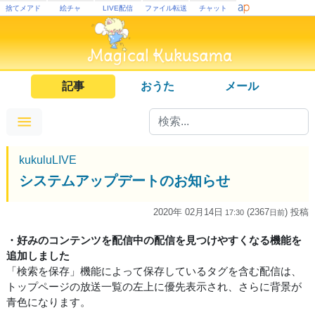
捨てメアド
絵チャ
LIVE配信
ファイル転送
チャット
記事
おうた
メール
kukuluLIVE
システムアップデートのお知らせ
2020年 02月14日
(2367
) 投稿
17:30
日
前
・好みのコンテンツを配信中の配信を見つけやすくなる機能を
追加しました
「検索を保存」機能によって保存しているタグを含む配信は、
トップページの放送一覧の左上に優先表示され、さらに背景が
青色になります。