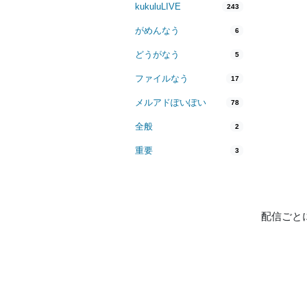
kukuluLIVE
243
がめんなう
6
どうがなう
5
ファイルなう
17
メルアドぽいぽい
78
全般
2
重要
3
配信ごと