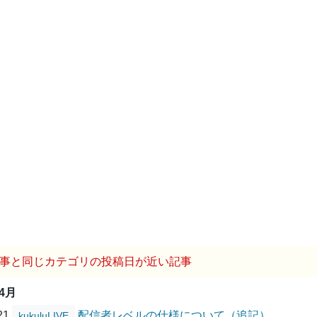
事と同じカテゴリの投稿日が近い記事
04月
/21
配信者レベルの仕様について（追記）
kukuluLIVE