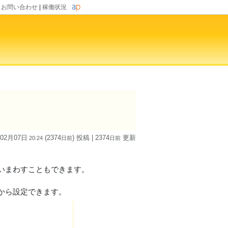
|
お問い合わせ
|
稼働状況
 02月07日
(2374
) 投稿
| 2374
更新
20:24
日
前
日
前
いまわすこともできます。
から設定できます。