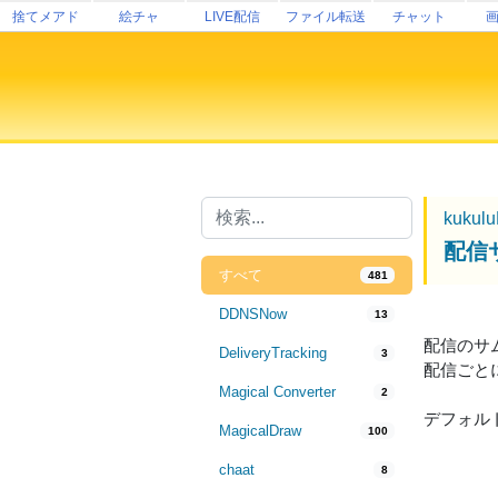
捨てメアド
絵チャ
LIVE配信
ファイル転送
チャット
kukul
配信
すべて
481
DDNSNow
13
配信のサ
DeliveryTracking
3
配信ごと
Magical Converter
2
デフォル
MagicalDraw
100
chaat
8