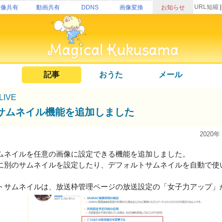
URL短縮
画像共有
動画共有
DDNS
画像変換
お知らせ
記事
おうた
メール
uLIVE
サムネイル機能を追加しました
2020年
ムネイルを任意の画像に設定できる機能を追加しました。
に別のサムネイルを設定したり、デフォルトサムネイルを自動で使
トサムネイルは、放送枠管理ページの放送設定の「女子力アップ」