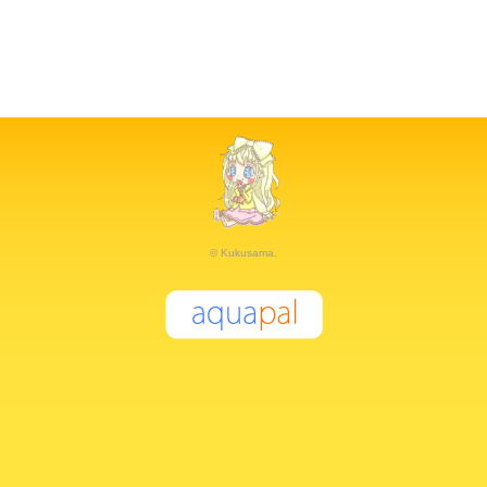
© Kukusama.