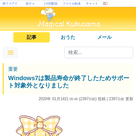
捨てメアド
絵チャ
LIVE配信
ファイル転送
チャット
記事
おうた
メール
重要
Windows7は製品寿命が終了したためサポー
ト対象外となりました
2020年 01月14日
(2397
) 投稿
| 2397
更新
05:46
日
前
日
前