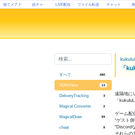
捨てメアド
絵チャ
LIVE配信
ファイル転送
チャット
kukul
「ku
すべて
480
DDNSNow
13
遠隔地に
DeliveryTracking
3
「kukulu
Magical Converter
2
ゲーム配
MagicalDraw
99
“ゲスト
“Disc
chaat
8
それらの