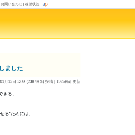
|
お問い合わせ
|
稼働状況
ースしました
 01月13日
(2397
) 投稿
| 1925
更新
12:35
日
前
日
前
できる、
せる”ためには、