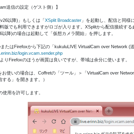
ualCam送信の設定（ゲスト側）】
S(v26以降)」もしくは「
XSplit Broadcaster
」を起動し、配信と同様
it無料版でも利用できますがロゴが入ります。XSplitから配信接続
v26以降)の場合は起動して「仮想カメラ開始」を押します。
meまたはFirefoxから下記の「kukuluLIVE VirtualCam over Net
ve.erinn.biz/login.vcam.sender.php
meよりFirefoxのほうが画質は良いですが、帯域は余分に使います。
etをお使いの場合は、Coffretの「ツール」＞「VirtualCam over Net
信する」を開きます。）
ラの使用を許可します。