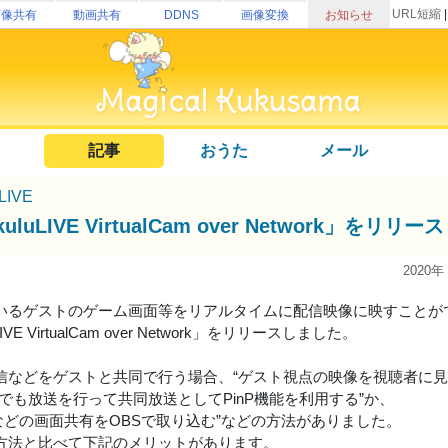
URL短縮
画像共有
動画共有
DDNS
画像変換
お知らせ
記事
おうた
メール
uLIVE
kuluLIVE VirtualCam over Network」をリリ
2020年
いるゲストのゲーム画面等をリアルタイムに配信映像に映すことが
LIVE VirtualCam over Network」をリリースしました。
信などをゲストと共同で行う場合、“ゲスト視点の映像を視聴者に見
側でも放送を行って共同放送としてPinP機能を利用する”か、
ordなどの画面共有をOBSで取り込む”などの方法がありました。
方法と比べて下記のメリットがあります。