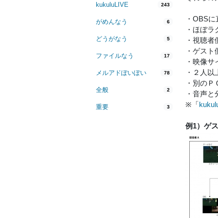
kukuluLIVE
243
・OBS
がめんなう
6
・ほぼラ
どうがなう
5
・視聴者
・ゲスト
ファイルなう
17
・映像サ
・２人以
メルアドぽいぽい
78
・別のＰ
全般
2
・音声と分
※「
kukul
重要
3
例1）ゲ