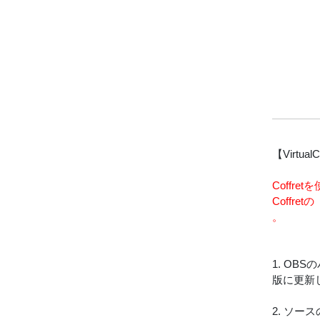
【Virt
Coffr
Coffr
。
1. O
版に更新
2. ソ