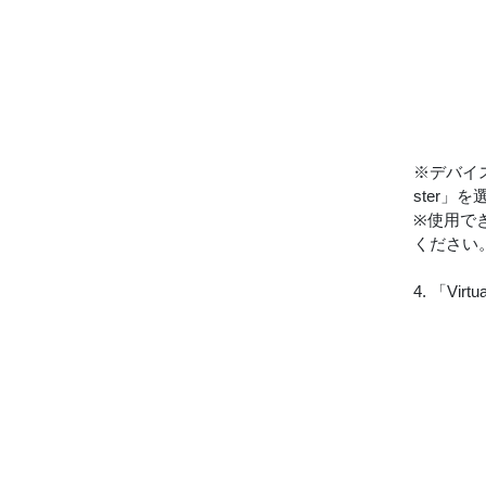
※デバイスの
ster」
※使用で
ください
4. 「V