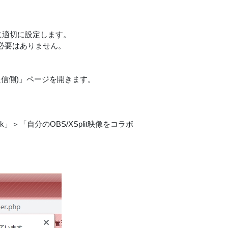
に適切に設定します。
する必要はありません。
work (送信側)」ページを開きます。
work」＞「自分のOBS/XSplit映像をコラボ