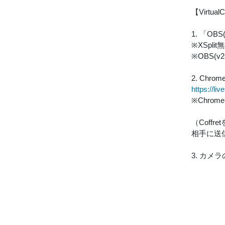
【Virt
1. 「OB
※XSpl
※OBS(
2. Chro
https://li
※Chro
（Coffr
相手に送
3. カメ