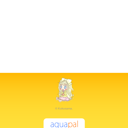
© Kukusama.