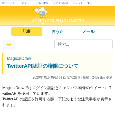
捨てメアド
絵チャ
LIVE配信
ファイル転送
チャット
記事
おうた
メール
MagicalDraw
TwitterAPI認証の権限について
2020年 01月09日
(2402
) 投稿
| 2402
更新
04:12
日
前
日
前
MagicalDrawではログイン認証とキャンバス画像のツイートにT
witterAPIを使用しています。
TwitterAPIの認証を許可する際、下記のような注意事項が表示さ
れます。