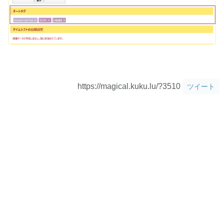
https://magical.kuku.lu/?3510
ツイート