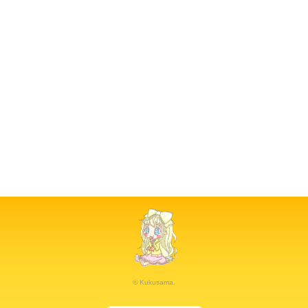
© Kukusama.