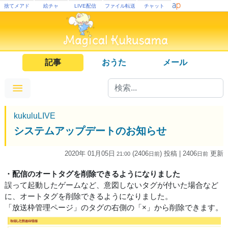
捨てメアド
絵チャ
LIVE配信
ファイル転送
チャット
記事
おうた
メール
kukuluLIVE
システムアップデートのお知らせ
2020年 01月05日
(2406
) 投稿
| 2406
更新
21:00
日
前
日
前
・配信のオートタグを削除できるようになりました
誤って起動したゲームなど、意図しないタグが付いた場合など
に、オートタグを削除できるようになりました。
「放送枠管理ページ」のタグの右側の「×」から削除できます。