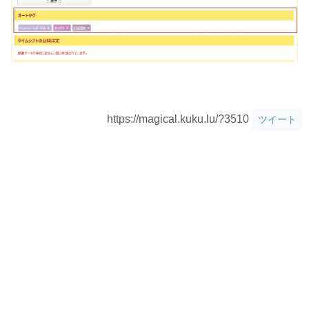
https://magical.kuku.lu/?3510
ツイート