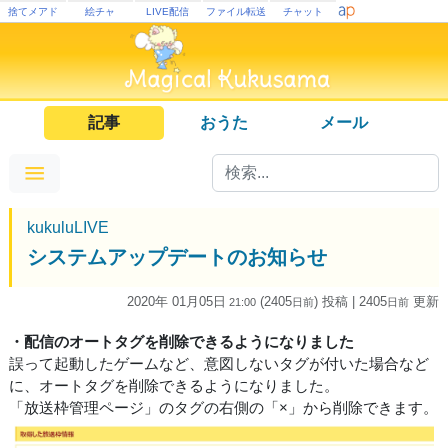
捨てメアド
絵チャ
LIVE配信
ファイル転送
チャット
記事
おうた
メール
kukuluLIVE
システムアップデートのお知らせ
2020年 01月05日
(2405
) 投稿
| 2405
更新
21:00
日
前
日
前
・配信のオートタグを削除できるようになりました
誤って起動したゲームなど、意図しないタグが付いた場合など
に、オートタグを削除できるようになりました。
「放送枠管理ページ」のタグの右側の「×」から削除できます。