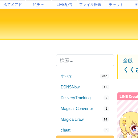
捨てメアド
絵チャ
LIVE配信
ファイル転送
チャット
全般
くくさ
すべて
480
DDNSNow
13
DeliveryTracking
3
Magical Converter
2
MagicalDraw
99
chaat
8