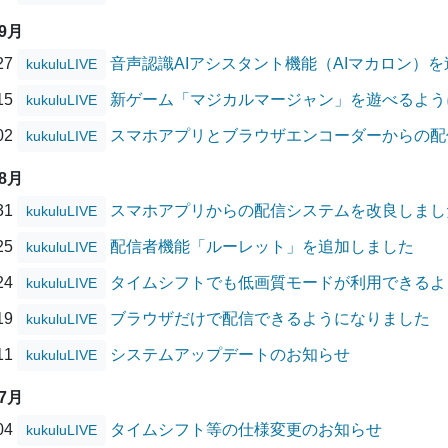
09月
/27
音声認識AIアシスタント機能（AIマカロン）
kukuluLIVE
/15
新ゲーム「マジカルマージャン」を遊べるよう
kukuluLIVE
/02
スマホアプリとブラウザエンコーダーからの配
kukuluLIVE
08月
/31
スマホアプリからの配信システムを改良しまし
kukuluLIVE
/25
配信者機能「ルーレット」を追加しました
kukuluLIVE
/24
タイムシフトでも低画質モードが利用できるよ
kukuluLIVE
/19
ブラウザだけで配信できるようになりました
kukuluLIVE
/11
システムアップデートのお知らせ
kukuluLIVE
07月
/04
タイムシフト等の仕様変更のお知らせ
kukuluLIVE