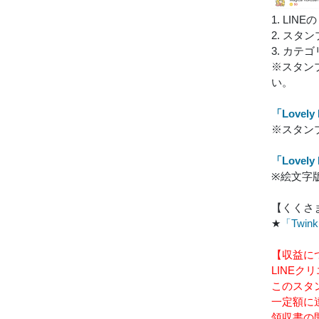
1. L
2. スタ
3. カ
※スタンプ
い。
「Love
※スタン
「Love
※絵文字
【くくさ
★
「Twi
【収益に
LINE
このスタ
一定額に
領収書の