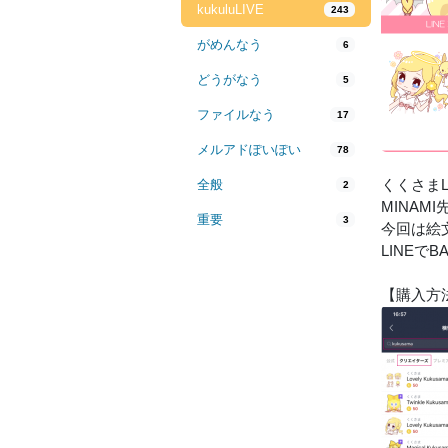
kukuluLIVE
243
がめんなう
6
どうがなう
5
ファイルなう
17
メルアドぽいぽい
78
くくさまL
全般
2
MINAM
重要
3
今回は絵
LINEで
【購入方