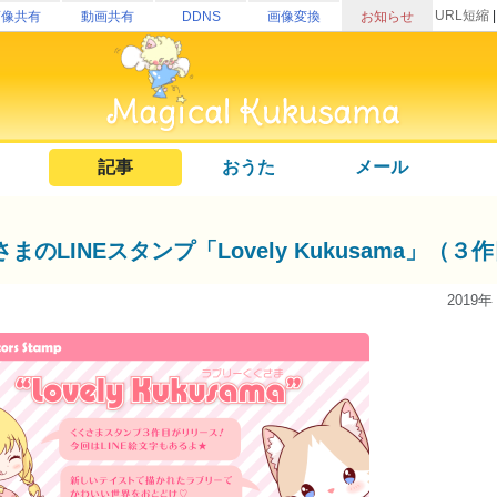
URL短縮
画像共有
動画共有
DDNS
画像変換
お知らせ
記事
おうた
メール
まのLINEスタンプ「Lovely Kukusama」
2019年