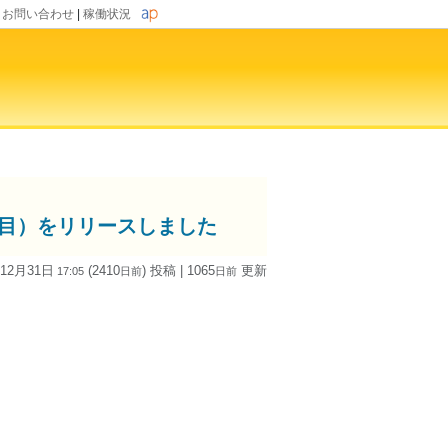
|
お問い合わせ
|
稼働状況
（３作目）をリリースしました
 12月31日
(2410
) 投稿
| 1065
更新
17:05
日
前
日
前