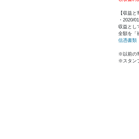
【収益と
・2020/01
収益として
全額を「
信憑書類
※以前の
※スタン