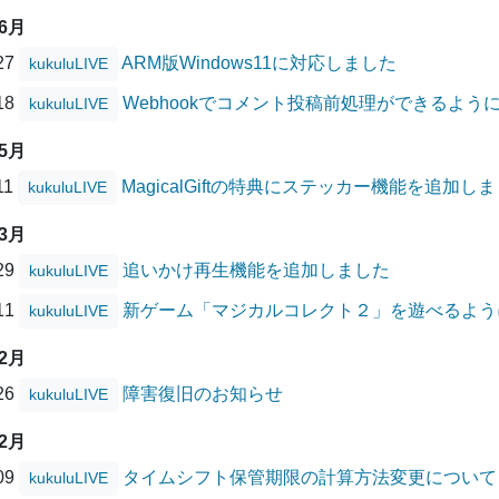
06月
/27
ARM版Windows11に対応しました
kukuluLIVE
/18
Webhookでコメント投稿前処理ができるよう
kukuluLIVE
05月
11
MagicalGiftの特典にステッカー機能を追加し
kukuluLIVE
03月
/29
追いかけ再生機能を追加しました
kukuluLIVE
/11
新ゲーム「マジカルコレクト２」を遊べるよう
kukuluLIVE
02月
/26
障害復旧のお知らせ
kukuluLIVE
12月
/09
タイムシフト保管期限の計算方法変更について
kukuluLIVE