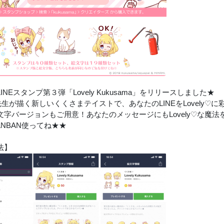
INEスタンプ第３弾「Lovely Kukusama」をリリースしました★
I先生が描く新しいくくさまテイストで、あなたのLINEをLovely♡
文字バージョンもご用意！あなたのメッセージにもLovely♡な魔法
BANBAN使ってね★★
法】