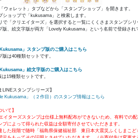
INEの「ウォレット」タブなどから「スタンプショップ」を開きます。
ンプショップで「kukusama」と検索します。
テゴリで「クリエイターズ」を選択すると一覧にくくさまスタンプシ
版、絵文字版が両方「Lovely Kukusama」という名前で登録
ly Kukusama」スタンプ版のご購入はこちら
プ版は40種類セットです。
ly Kukusama」絵文字版のご購入はこちら
版は19種類セットです。
まLINEスタンプシリーズ】
nkle Kukusama」（２作目）のスタンプ情報はこちら
ついて】
クリエイターズスタンプは仕様上無料配布ができないため、有料での
ンプによって得られた収益は全額寄付させていただきます。
達した段階で随時「福島県保健福祉部 東日本大震災ふくしまこど
開示をもってその証明とさせていただきます。（※寄付先は変更す