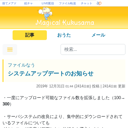
捨てメアド
絵チャ
LIVE配信
ファイル転送
チャット
記事
おうた
メール
ファイルなう
システムアップデートのお知らせ
2019年 12月31日
(2414
) 投稿
| 2414
更新
01:44
日
前
日
前
・一度にアップロード可能なファイル数を拡張しました（100→
300
）
・サーバシステムの改良により、集中的にダウンロードされて
いるファイルについても