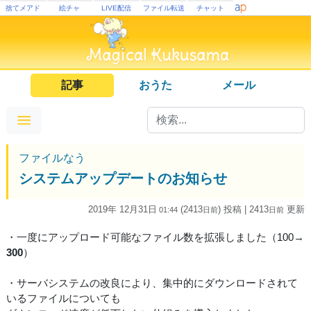
捨てメアド
絵チャ
LIVE配信
ファイル転送
チャット
記事
おうた
メール
ファイルなう
システムアップデートのお知らせ
2019年 12月31日
(2413
) 投稿
| 2413
更新
01:44
日
前
日
前
・一度にアップロード可能なファイル数を拡張しました（100→
300
）
・サーバシステムの改良により、集中的にダウンロードされて
いるファイルについても