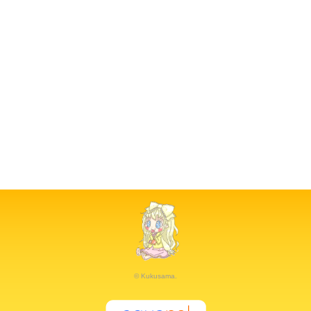
© Kukusama.