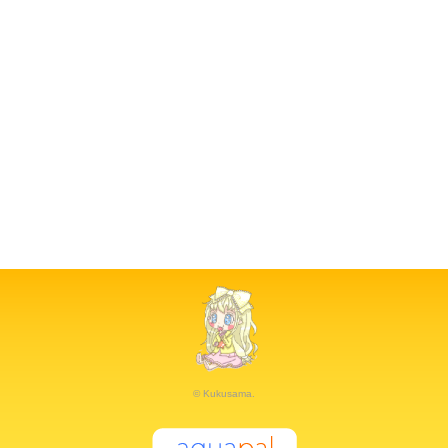
© Kukusama.