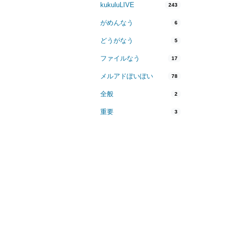
kukuluLIVE
243
がめんなう
6
どうがなう
5
ファイルなう
17
メルアドぽいぽい
78
全般
2
重要
3