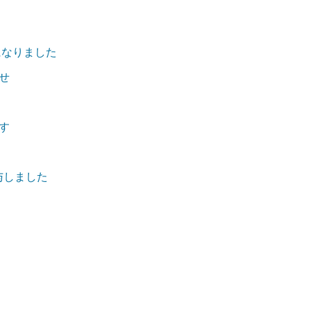
になりました
せ
す
付与しました