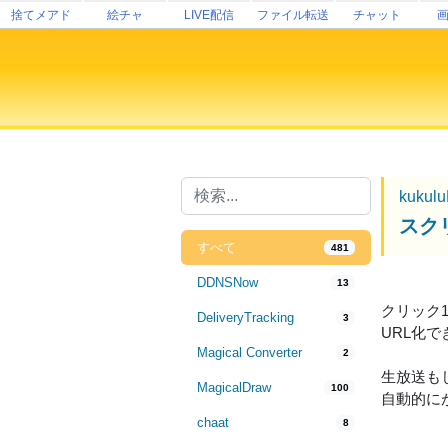
捨てメアド
絵チャ
LIVE配信
ファイル転送
チャット
kukul
スク
すべて
481
DDNSNow
13
クリック
DeliveryTracking
3
URL化
Magical Converter
2
生放送も
MagicalDraw
100
自動的に
chaat
8