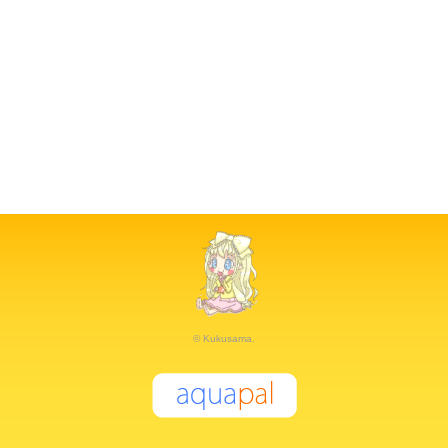
© Kukusama.