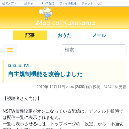
捨てメアド
絵チャ
LIVE配信
ファイル転送
チャット
記事
おうた
メール
kukuluLIVE
自主規制機能を改善しました
2019年 12月11日
(2430
) 投稿
| 2424
更新
20:36
日
前
日
前
【視聴者さん向け】
NSFW属性設定がオンになっている配信は、デフォルト状態で
は配信一覧に表示されません。
一覧に表示させるには、トップページの「設定」から「不適切