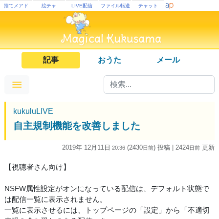
捨てメアド
絵チャ
LIVE配信
ファイル転送
チャット
記事
おうた
メール
kukuluLIVE
自主規制機能を改善しました
2019年 12月11日
(2430
) 投稿
| 2424
更新
20:36
日
前
日
前
【視聴者さん向け】
NSFW属性設定がオンになっている配信は、デフォルト状態で
は配信一覧に表示されません。
一覧に表示させるには、トップページの「設定」から「不適切