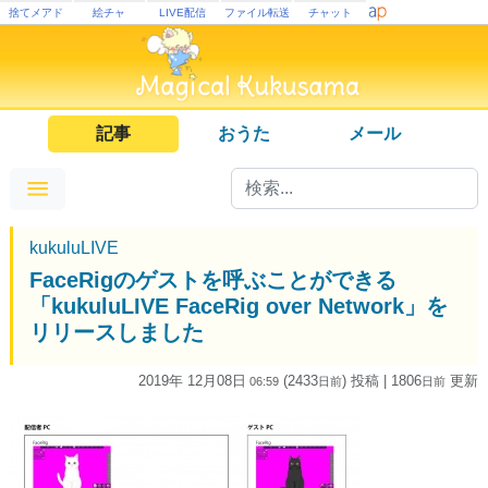
捨てメアド
絵チャ
LIVE配信
ファイル転送
チャット
記事
おうた
メール
kukuluLIVE
FaceRigのゲストを呼ぶことができる
「kukuluLIVE FaceRig over Network」を
リリースしました
2019年 12月08日
(2433
) 投稿
| 1806
更新
06:59
日
前
日
前