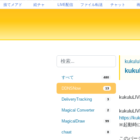
捨てメアド
絵チャ
LIVE配信
ファイル転送
チャット
kukul
kuk
すべて
480
DDNSNow
13
kukulu
DeliveryTracking
3
Magical Converter
kukulu
2
https://ku
MagicalDraw
99
※起動時
chaat
8
このバー