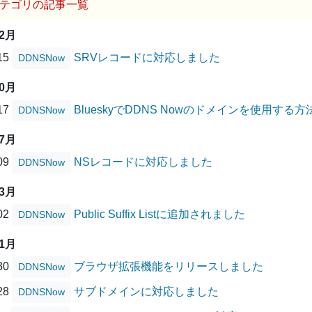
テゴリの記事一覧
02月
/15
SRVレコードに対応しました
DDNSNow
10月
/17
BlueskyでDDNS Nowのドメインを使用する方
DDNSNow
07月
/09
NSレコードに対応しました
DDNSNow
03月
/02
Public Suffix Listに追加されました
DDNSNow
11月
/30
ブラウザ拡張機能をリリースしました
DDNSNow
/28
サブドメインに対応しました
DDNSNow