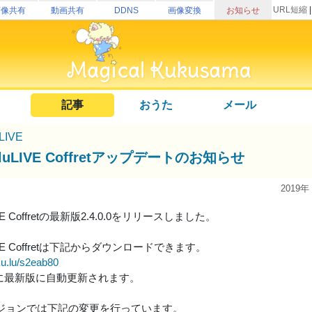
URL短縮
画像共有
動画共有
DDNS
画像変換
お知らせ
記事
おうた
メール
uLIVE
uluLIVE Coffretアップデートのお知らせ
2019年
LIVE Coffretの最新版2.4.0.0をリリースしました。
LIVE Coffretは下記からダウンロードできます。
ku.lu/s2eab80
に最新版に自動更新されます。
ジョンでは下記の変更を行っています。