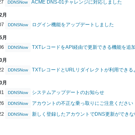
27
ACME DNS-01チャレンジに対応しました
DDNSNow
02月
/07
ログイン機能をアップデートしました
DDNSNow
05月
/06
TXTレコードをAPI経由で更新できる機能を追
DDNSNow
10月
/22
TXTレコードとURLリダイレクトが利用でき
DDNSNow
10月
/31
システムアップデートのお知らせ
DDNSNow
/26
アカウントの不正な乗っ取りにご注意ください
DDNSNow
/22
新しく登録したアカウントでDNS更新ができ
DDNSNow