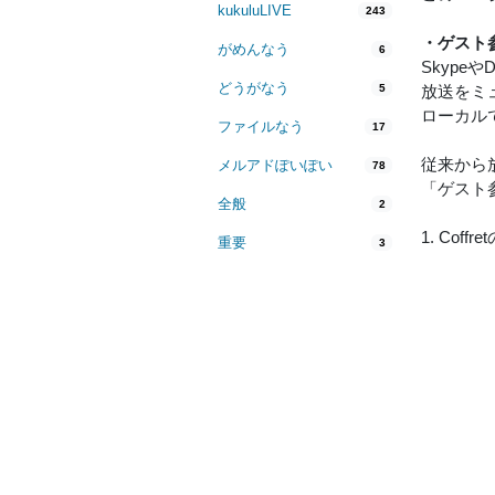
kukuluLIVE
243
・ゲスト
がめんなう
6
Skyp
どうがなう
5
放送をミ
ローカル
ファイルなう
17
従来から
メルアドぽいぽい
78
「ゲスト
全般
2
1. Co
重要
3