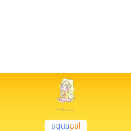
© Kukusama.