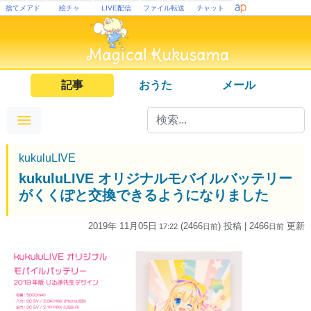
捨てメアド
絵チャ
LIVE配信
ファイル転送
チャット
記事
おうた
メール
kukuluLIVE
kukuluLIVE オリジナルモバイルバッテリー
がくくぽと交換できるようになりました
2019年 11月05日
(2466
) 投稿
| 2466
更新
17:22
日
前
日
前