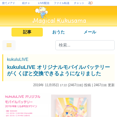
捨てメアド
絵チャ
LIVE配信
ファイル転送
チャット
記事
おうた
メール
kukuluLIVE
kukuluLIVE オリジナルモバイルバッテリー
がくくぽと交換できるようになりました
2019年 11月05日
(2467
) 投稿
| 2467
更新
17:22
日
前
日
前