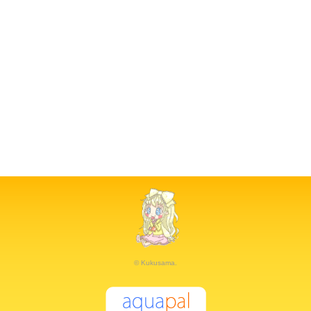
© Kukusama.