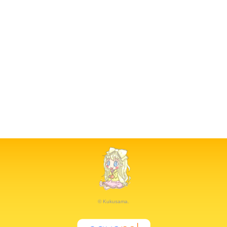
© Kukusama.