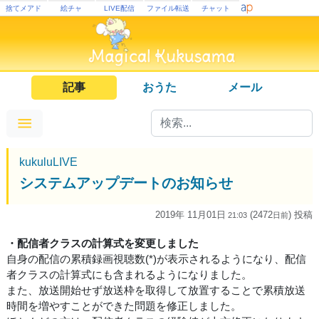
捨てメアド
絵チャ
LIVE配信
ファイル転送
チャット
記事
おうた
メール
kukuluLIVE
システムアップデートのお知らせ
2019年 11月01日
(2472
) 投稿
21:03
日
前
・配信者クラスの計算式を変更しました
自身の配信の累積録画視聴数(*)が表示されるようになり、配信
者クラスの計算式にも含まれるようになりました。
また、放送開始せず放送枠を取得して放置することで累積放送
時間を増やすことができた問題を修正しました。